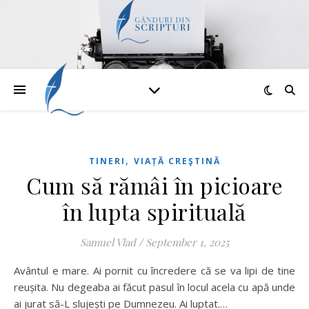
,
TINERI
VIAȚĂ CREŞTINĂ
Cum să rămâi în picioare
în lupta spirituală
Samuel Vlad
/
September 1, 2025
Avântul e mare. Ai pornit cu încredere că se va lipi de tine
reușita. Nu degeaba ai făcut pasul în locul acela cu apă unde
ai jurat să-L slujești pe Dumnezeu. Ai luptat.…