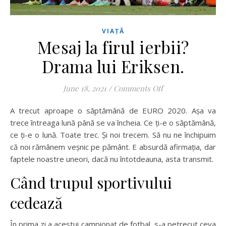
VIAȚĂ
Mesaj la firul ierbii?
Drama lui Eriksen.
on Mesaj la firul i
June 18, 2021
/
Comments Off
A trecut aproape o săptămână de EURO 2020. Așa va
trece întreaga lună până se va încheia. Ce ți-e o săptămână,
ce ți-e o lună. Toate trec. Și noi trecem. Să nu ne închipuim
că noi rămânem veșnic pe pământ. E absurdă afirmația, dar
faptele noastre uneori, dacă nu întotdeauna, asta transmit.
Când trupul sportivului
cedează
În prima zi a acestui campionat de fotbal, s-a petrecut ceva