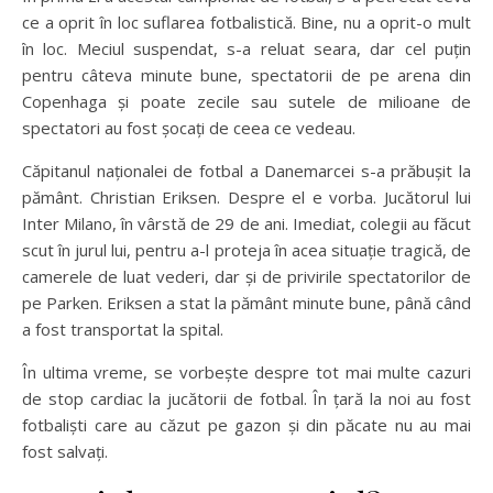
ce a oprit în loc suflarea fotbalistică. Bine, nu a oprit-o mult
în loc. Meciul suspendat, s-a reluat seara, dar cel puțin
pentru câteva minute bune, spectatorii de pe arena din
Copenhaga și poate zecile sau sutele de milioane de
spectatori au fost șocați de ceea ce vedeau.
Căpitanul naționalei de fotbal a Danemarcei s-a prăbușit la
pământ. Christian Eriksen. Despre el e vorba. Jucătorul lui
Inter Milano, în vârstă de 29 de ani. Imediat, colegii au făcut
scut în jurul lui, pentru a-l proteja în acea situație tragică, de
camerele de luat vederi, dar și de privirile spectatorilor de
pe Parken. Eriksen a stat la pământ minute bune, până când
a fost transportat la spital.
În ultima vreme, se vorbește despre tot mai multe cazuri
de stop cardiac la jucătorii de fotbal. În țară la noi au fost
fotbaliști care au căzut pe gazon și din păcate nu au mai
fost salvați.