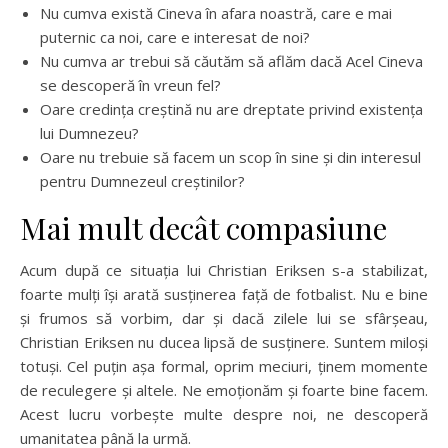
Nu cumva există Cineva în afara noastră, care e mai
puternic ca noi, care e interesat de noi?
Nu cumva ar trebui să căutăm să aflăm dacă Acel Cineva
se descoperă în vreun fel?
Oare credința creștină nu are dreptate privind existența
lui Dumnezeu?
Oare nu trebuie să facem un scop în sine și din interesul
pentru Dumnezeul creștinilor?
Mai mult decât compasiune
Acum după ce situația lui Christian Eriksen s-a stabilizat,
foarte mulți își arată susținerea față de fotbalist. Nu e bine
și frumos să vorbim, dar și dacă zilele lui se sfârșeau,
Christian Eriksen nu ducea lipsă de susținere. Suntem miloși
totuși. Cel puțin așa formal, oprim meciuri, ținem momente
de reculegere și altele. Ne emoționăm și foarte bine facem.
Acest lucru vorbește multe despre noi, ne descoperă
umanitatea până la urmă.