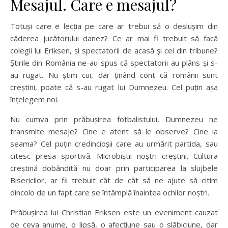
Mesajul. Care e mesajul?
Totuși care e lecția pe care ar trebui să o deslușim din
căderea jucătorului danez? Ce ar mai fi trebuit să facă
colegii lui Eriksen, și spectatorii de acasă și cei din tribune?
Știrile din România ne-au spus că spectatorii au plâns și s-
au rugat. Nu știm cui, dar ținând cont că românii sunt
creștini, poate că s-au rugat lui Dumnezeu. Cel puțin așa
înțelegem noi.
Nu cumva prin prăbușirea fotbalistului, Dumnezeu ne
transmite mesaje? Cine e atent să le observe? Cine ia
seama? Cel puțin credincioșii care au urmărit partida, sau
citesc presa sportivă. Microbiștii noștri creștini. Cultura
creștină dobândită nu doar prin participarea la slujbele
Bisericilor, ar fii trebuit cât de cât să ne ajute să citim
dincolo de un fapt care se întâmplă înaintea ochilor noștri.
Prăbușirea lui Christian Eriksen este un eveniment cauzat
de ceva anume, o lipsă, o afecțiune sau o slăbiciune, dar