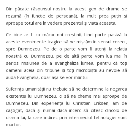
Din păcate răspunsul nostru la acest gen de drame se
rezumă (în funcție de persoană), la mult prea puțin și
aproape totul are în vedere prezentul și viața aceasta.
Ce bine ar fi ca măcar noi creștinii, fiind parte pasivă la
aceste evenimente tragice să ne mișcăm în sensul corect,
spre Dumnezeu. Pe de o parte vom fi atenți la relația
noastră cu Dumnezeu, pe de altă parte vom lua mai în
serios misiunea de a evangheliza lumea, pentru că toți
oamenii aceia din tribune și toți microbiștii au nevoie să
audă Evanghelia, doar așa se vor mântui.
Suferința umanității nu trebuie să ne determine la negarea
existenței lui Dumnezeu, ci să ne cheme mai aproape de
Dumnezeu. Din experiența lui Christian Eriksen, am de
câștigat, dacă și numai dacă încerc să citesc dincolo de
drama lui, la care indirec prin intermediul tehnologiei sunt
martor.