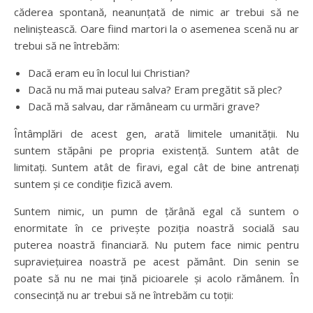
căderea spontană, neanunțată de nimic ar trebui să ne
neliniștească. Oare fiind martori la o asemenea scenă nu ar
trebui să ne întrebăm:
Dacă eram eu în locul lui Christian?
Dacă nu mă mai puteau salva? Eram pregătit să plec?
Dacă mă salvau, dar rămâneam cu urmări grave?
Întâmplări de acest gen, arată limitele umanității. Nu
suntem stăpâni pe propria existență. Suntem atât de
limitați. Suntem atât de firavi, egal cât de bine antrenați
suntem și ce condiție fizică avem.
Suntem nimic, un pumn de țărână egal că suntem o
enormitate în ce privește poziția noastră socială sau
puterea noastră financiară. Nu putem face nimic pentru
supraviețuirea noastră pe acest pământ. Din senin se
poate să nu ne mai țină picioarele și acolo rămânem. În
consecință nu ar trebui să ne întrebăm cu toții: