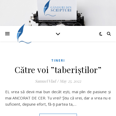
TINERI
Către voi ”taberiștilor”
Samuel Vlad
/
May 25, 2022
EL vrea să devii mai bun decât ești, mai plin de pasiune și
mai ANCORAT DE CER. Tu vrei? Știu că vrei, dar a vrea nu e
suficient, depune efort, fă-ți partea ta,…