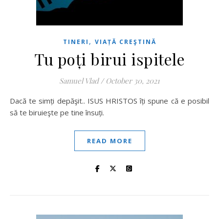
,
TINERI
VIAȚĂ CREŞTINĂ
Tu poți birui ispitele
Samuel Vlad
/
October 30, 2021
Dacă te simți depăşit.. ISUS HRISTOS îți spune că e posibil
să te biruieşte pe tine însuți.
READ MORE