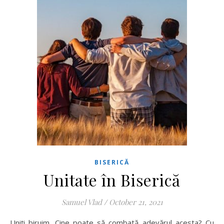
BISERICĂ
Unitate în Biserică
Samuel Vlad
/
October 21, 2021
Uniți biruim. Cine poate să combată adevărul acesta? Cu