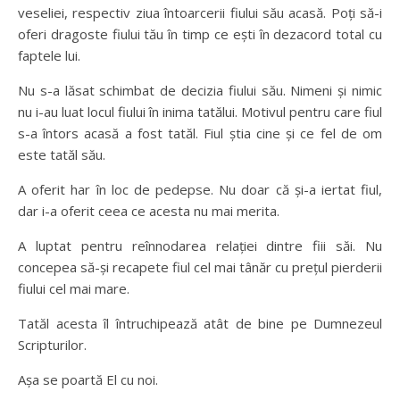
veseliei, respectiv ziua întoarcerii fiului său acasă. Poți să-i
oferi dragoste fiului tău în timp ce ești în dezacord total cu
faptele lui.
Nu s-a lăsat schimbat de decizia fiului său. Nimeni și nimic
nu i-au luat locul fiului în inima tatălui. Motivul pentru care fiul
s-a întors acasă a fost tatăl. Fiul știa cine și ce fel de om
este tatăl său.
A oferit har în loc de pedepse. Nu doar că și-a iertat fiul,
dar i-a oferit ceea ce acesta nu mai merita.
A luptat pentru reînnodarea relației dintre fiii săi. Nu
concepea să-și recapete fiul cel mai tânăr cu prețul pierderii
fiului cel mai mare.
Tatăl acesta îl întruchipează atât de bine pe Dumnezeul
Scripturilor.
Așa se poartă El cu noi.