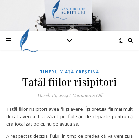
,
TINERI
VIAȚĂ CREŞTINĂ
Tatăl fiilor risipitori
on Tatăl fiilor risi
March 18, 2024
/
Comments Off
Tatăl fiilor risipitori avea fii și avere. Își prețuia fiii mai mult
decât averea. L-a văzut pe fiul său de departe pentru că
era focalizat pe ei, nu pe avuția sa.
A respectat decizia fiului, în timp ce credea că va veni ziua