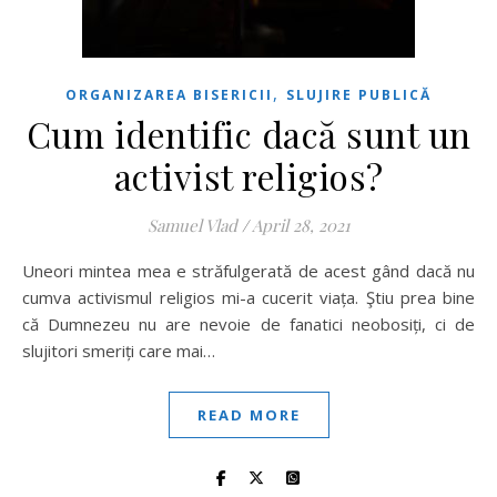
,
ORGANIZAREA BISERICII
SLUJIRE PUBLICĂ
Cum identific dacă sunt un
activist religios?
Samuel Vlad
/
April 28, 2021
Uneori mintea mea e străfulgerată de acest gând dacă nu
cumva activismul religios mi-a cucerit viața. Ştiu prea bine
că Dumnezeu nu are nevoie de fanatici neobosiți, ci de
slujitori smeriți care mai…
READ MORE