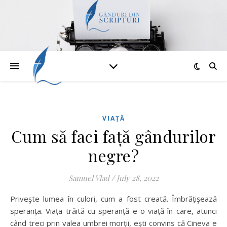
VIAȚĂ
Cum să faci față gândurilor
negre?
Samuel Vlad
/
July 28, 2022
Priveşte lumea în culori, cum a fost creată. Îmbrățişează
speranța. Viața trăită cu speranță e o viață în care, atunci
când treci prin valea umbrei morții, eşti convins că Cineva e