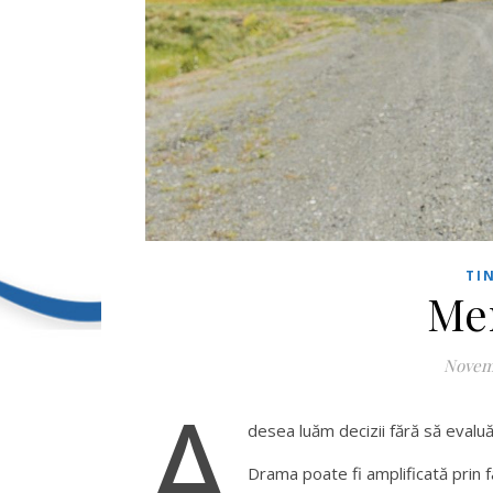
TI
Mer
Novemb
A
desea luăm decizii fără să evalu
Drama poate fi amplificată prin f