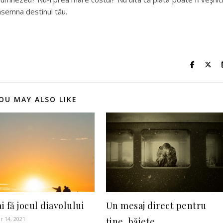
însemna destinul tău.
OU MAY ALSO LIKE
 fă jocul diavolului
Un mesaj direct pentru
 14, 2021
tine, băiete