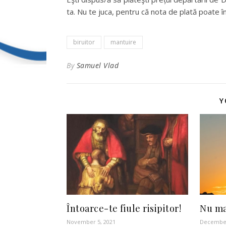
ta. Nu te juca, pentru că nota de plată poate 
biruitor
mantuire
By
Samuel Vlad
Y
Întoarce-te fiule risipitor!
Nu mai
November 5, 2021
December