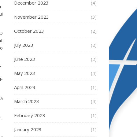
December 2023
(4)
r.
ui
November 2023
(3)
October 2023
(2)
 O
nt
July 2023
(2)
 o
June 2023
(2)
?
May 2023
(4)
i-
April 2023
(1)
ră
March 2023
(4)
February 2023
(1)
e,
January 2023
(1)
ia