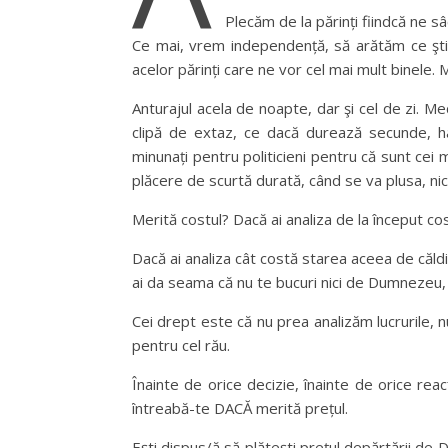
Plecăm de la părinți fiindcă ne sâ
Ce mai, vrem independență, să arătăm ce ştim 
acelor părinți care ne vor cel mai mult binele
Anturajul acela de noapte, dar şi cel de zi. Medi
clipă de extaz, ce dacă durează secunde, ha
minunați pentru politicieni pentru că sunt ce
plăcere de scurtă durată, când se va plusa, nici
Merită costul? Dacă ai analiza de la început cos
Dacă ai analiza cât costă starea aceea de căldice
ai da seama că nu te bucuri nici de Dumnezeu, n
Cei drept este că nu prea analizăm lucrurile
pentru cel rău.
Înainte de orice decizie, înainte de orice rea
întreabă-te DACĂ merită prețul.
Eşti dispus/ă să plăteşti prețul depărtării de