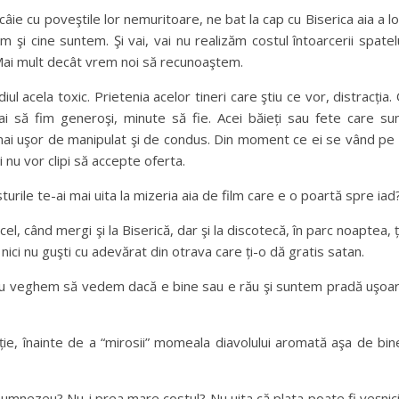
câie cu poveştile lor nemuritoare, ne bat la cap cu Biserica aia a lo
şi cine suntem. Şi vai, vai nu realizăm costul întoarcerii spatel
. Mai mult decât vrem noi să recunoaştem.
ul acela toxic. Prietenia acelor tineri care ştiu ce vor, distracția.
i să fim generoşi, minute să fie. Acei băieți sau fete care su
i mai uşor de manipulat şi de condus. Din moment ce ei se vând pe
 nu vor clipi să accepte oferta.
turile te-ai mai uita la mizeria aia de film care e o poartă spre iad
l, când mergi şi la Biserică, dar şi la discotecă, în parc noaptea, ț
ici nu guşti cu adevărat din otrava care ți-o dă gratis satan.
, nu veghem să vedem dacă e bine sau e rău şi suntem pradă uşoa
cție, înainte de a “mirosii” momeala diavolului aromată aşa de bin
 Dumnezeu? Nu-i prea mare costul? Nu uita că plata poate fi veşnic