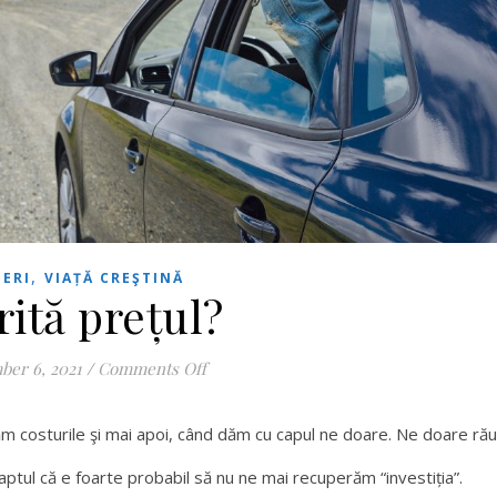
,
NERI
VIAȚĂ CREŞTINĂ
ită prețul?
on Merită prețul?
er 6, 2021
/
Comments Off
ăm costurile şi mai apoi, când dăm cu capul ne doare. Ne doare rău
aptul că e foarte probabil să nu ne mai recuperăm “investiția”.