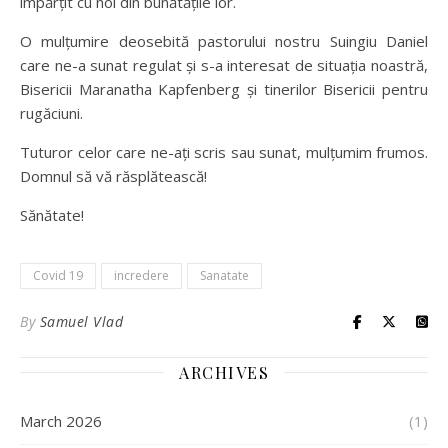
împărțit cu noi din bunătățile lor.
O mulțumire deosebită pastorului nostru Suingiu Daniel
care ne-a sunat regulat și s-a interesat de situația noastră,
Bisericii Maranatha Kapfenberg și tinerilor Bisericii pentru
rugăciuni.
Tuturor celor care ne-ați scris sau sunat, mulțumim frumos.
Domnul să vă răsplătească!
Sănătate!
Covid 19
incredere
Sanatate
By
Samuel Vlad
ARCHIVES
March 2026
(1)