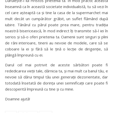
Dăruiește-i lui Hristos prietenia ta. În mod practic aceasta
înseamnă ca în această societate individualistă, tu să vezi în
cel care așteaptă ca și tine la casa de la supermarchet mai
mult decât un cumpărător grăbit, un suflet flămând după
iubire. Tânărul cu părul poate prea mare, pentru tradiția
noastră bisericească, în mod indirect îți transmite să-l iei în
serios și să-o oferi prietenia ta. Oamenii sunt singuri și plini
de răni interioare, tinerii au nevoie de modele, care să se
coboare la ei și fără să le țină o lecție de dirigenție, să
plângă împreună cu ei.
Darul cel mai potrivit de aceste sărbători poate fi
rededicarea vieții tale, dărnicia ta, și mai mult ca banul tău, e
nevoie să dărui timpul tău unei generații dezorientate, dar
totodată însetată de dorința unei semnificații care poate fi
descoperită împreună cu tine și cu mine.
Doamne ajută!