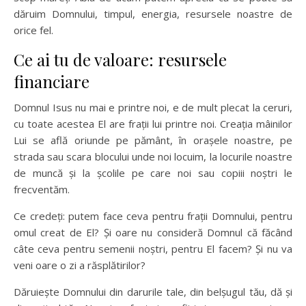
dăruim Domnului, timpul, energia, resursele noastre de
orice fel.
Ce ai tu de valoare: resursele
financiare
Domnul Isus nu mai e printre noi, e de mult plecat la ceruri,
cu toate acestea El are frații lui printre noi. Creația mâinilor
Lui se află oriunde pe pământ, în orașele noastre, pe
strada sau scara blocului unde noi locuim, la locurile noastre
de muncă și la școlile pe care noi sau copiii noștri le
frecventăm.
Ce credeți: putem face ceva pentru frații Domnului, pentru
omul creat de El? Și oare nu consideră Domnul că făcând
câte ceva pentru semenii noștri, pentru El facem? Și nu va
veni oare o zi a răsplătirilor?
Dăruiește Domnului din darurile tale, din belșugul tău, dă și