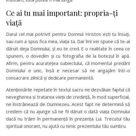
Ce ai tu mai important: propria-ți
viață
Darul cel mai potrivit pentru Domnul Hristos ești tu însuți,
sau cum a spus fica mea, viața ta. Dar îmi vei spune că te-ai
dăruit deja Domnului, și eu te cred. E o realitate în ceea ce
spunem, o dovedim și cu fotografia de la botezul în apă.
Afirm, pentru acuratețea subiectului, că momentul predării
Domnului e unic, însă e necesar să ne angajăm într-o
consacrare zilnică și dedicare permanentă.
Atenționările repetate în textul sacru ne dezvăluie faptul că
nevegherea și tratarea vieții de credință, în mod superficial,
ne înstrăinează de Dumnezeu. Acest fapt ne determină să
credem că nu ajunge să ne fii dăruit o dată viața Domnului
dacă nu trăim în permanență în prezența Lui. Trecutul tău
spiritual onorant, nu ajută cu nimic prezentului tău sumbru.