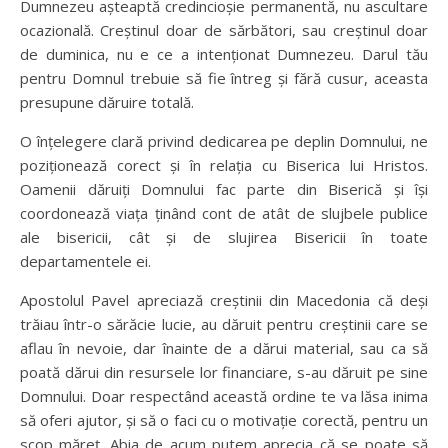
Dumnezeu așteaptă credincioșie permanentă, nu ascultare
ocazională. Creștinul doar de sărbători, sau creștinul doar
de duminica, nu e ce a intenționat Dumnezeu. Darul tău
pentru Domnul trebuie să fie întreg și fără cusur, aceasta
presupune dăruire totală.
O înțelegere clară privind dedicarea pe deplin Domnului, ne
poziționează corect și în relația cu Biserica lui Hristos.
Oamenii dăruiți Domnului fac parte din Biserică și își
coordonează viața ținând cont de atât de slujbele publice
ale bisericii, cât și de slujirea Bisericii în toate
departamentele ei.
Apostolul Pavel apreciază creștinii din Macedonia că deși
trăiau într-o sărăcie lucie, au dăruit pentru creștinii care se
aflau în nevoie, dar înainte de a dărui material, sau ca să
poată dărui din resursele lor financiare, s-au dăruit pe sine
Domnului. Doar respectând această ordine te va lăsa inima
să oferi ajutor, și să o faci cu o motivație corectă, pentru un
scop măreț. Abia de acum putem aprecia că se poate să