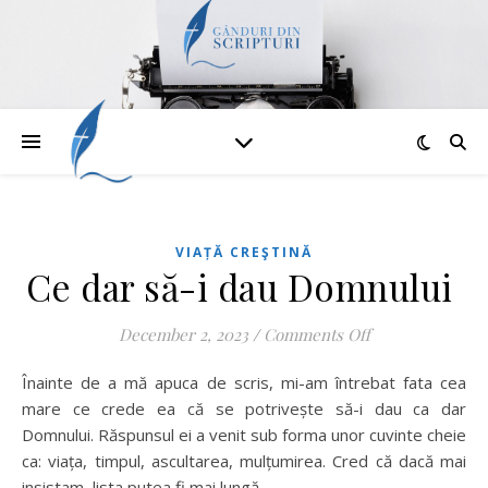
VIAȚĂ CREŞTINĂ
Ce dar să-i dau Domnului
on Ce dar să-i
December 2, 2023
/
Comments Off
Înainte de a mă apuca de scris, mi-am întrebat fata cea
mare ce crede ea că se potrivește să-i dau ca dar
Domnului. Răspunsul ei a venit sub forma unor cuvinte cheie
ca: viața, timpul, ascultarea, mulțumirea. Cred că dacă mai
insistam, lista putea fi mai lungă.