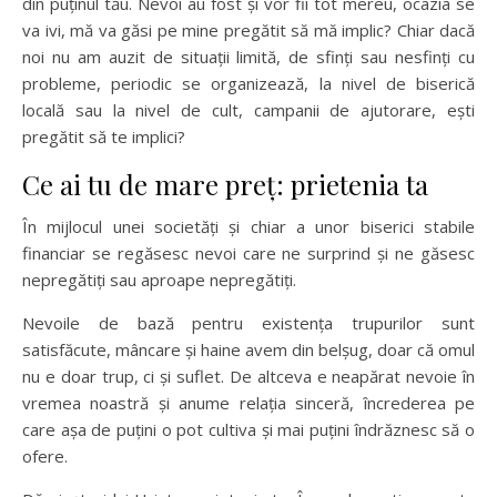
din puținul tău. Nevoi au fost și vor fii tot mereu, ocazia se
va ivi, mă va găsi pe mine pregătit să mă implic? Chiar dacă
noi nu am auzit de situații limită, de sfinți sau nesfinți cu
probleme, periodic se organizează, la nivel de biserică
locală sau la nivel de cult, campanii de ajutorare, ești
pregătit să te implici?
Ce ai tu de mare preț: prietenia ta
În mijlocul unei societăți și chiar a unor biserici stabile
financiar se regăsesc nevoi care ne surprind și ne găsesc
nepregătiți sau aproape nepregătiți.
Nevoile de bază pentru existența trupurilor sunt
satisfăcute, mâncare și haine avem din belșug, doar că omul
nu e doar trup, ci și suflet. De altceva e neapărat nevoie în
vremea noastră și anume relația sinceră, încrederea pe
care așa de puțini o pot cultiva și mai puțini îndrăznesc să o
ofere.