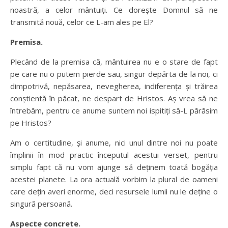
noastră, a celor mântuiți. Ce dorește Domnul să ne
transmită nouă, celor ce L-am ales pe El?
Premisa.
Plecând de la premisa că, mântuirea nu e o stare de fapt
pe care nu o putem pierde sau, singur depărta de la noi, ci
dimpotrivă, nepăsarea, nevegherea, indiferența și trăirea
conștientă în păcat, ne despart de Hristos. Aș vrea să ne
întrebăm, pentru ce anume suntem noi ispitiți să-L părăsim
pe Hristos?
Am o certitudine, și anume, nici unul dintre noi nu poate
împlinii în mod practic începutul acestui verset, pentru
simplu fapt că nu vom ajunge să deținem toată bogăția
acestei planete. La ora actuală vorbim la plural de oameni
care dețin averi enorme, deci resursele lumii nu le deține o
singură persoană.
Aspecte concrete.