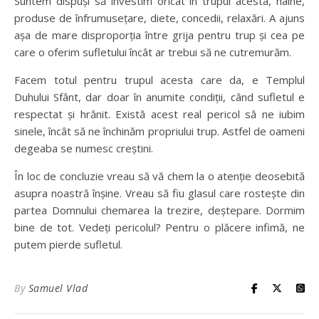
Suntem dispuși să investim oricât în trupul acesta, haine,
produse de înfrumusețare, diete, concedii, relaxări. A ajuns
așa de mare disproporția între grija pentru trup și cea pe
care o oferim sufletului încât ar trebui să ne cutremurăm.
Facem totul pentru trupul acesta care da, e Templul
Duhului Sfânt, dar doar în anumite condiții, când sufletul e
respectat și hrănit. Există acest real pericol să ne iubim
sinele, încât să ne închinăm propriului trup. Astfel de oameni
degeaba se numesc creștini.
În loc de concluzie vreau să vă chem la o atenție deosebită
asupra noastră înșine. Vreau să fiu glasul care rostește din
partea Domnului chemarea la trezire, deștepare. Dormim
bine de tot. Vedeți pericolul? Pentru o plăcere infimă, ne
putem pierde sufletul.
By
Samuel Vlad