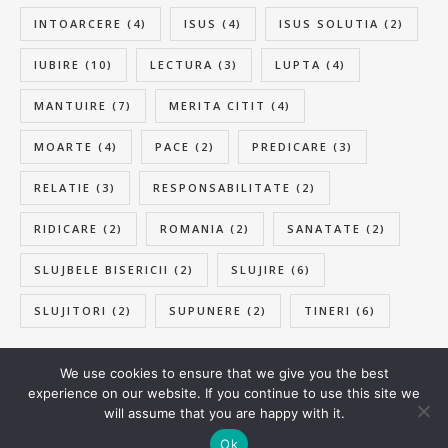
INTOARCERE
(4)
ISUS
(4)
ISUS SOLUTIA
(2)
IUBIRE
(10)
LECTURA
(3)
LUPTA
(4)
MANTUIRE
(7)
MERITA CITIT
(4)
MOARTE
(4)
PACE
(2)
PREDICARE
(3)
RELATIE
(3)
RESPONSABILITATE
(2)
RIDICARE
(2)
ROMANIA
(2)
SANATATE
(2)
SLUJBELE BISERICII
(2)
SLUJIRE
(6)
SLUJITORI
(2)
SUPUNERE
(2)
TINERI
(6)
We use cookies to ensure that we give you the best
experience on our website. If you continue to use this site we
© 2026 samuelvlad.com
will assume that you are happy with it.
Ashe Theme by
WP Royal
.
Ok