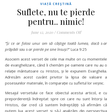
VIAȚĂ CREŞTINĂ
Suflete, nu te pierde
pentru.. nimic!
on Suflete, nu te 
June 12, 2020
/
Comments Off
“Și ce ar folosi unui om să câștige toată lumea, dacă s-ar
prăpădi sau s-ar pierde pe sine însuși?”
Luca 9:25
Asociem acest verset de cele mai multe ori cu momentele
de evanghelizare, când îi chemăm pe oamenii care nu au o
relație mântuitoare cu Hristos, și le expunem Evanghelia.
Adresăm acest cuvânt privitor la lipsa de valoare a
posesiunilor materiale, în comparație cu sufletul lor veșnic.
Mesajul versetului ce face obiectul acestui articol, e cu
preporderență îndreptat spre cei care nu sunt întorși la
Hristos, dar cred că suntem îndreptățiți să afirmăm că
putem lua acest verset și să-l analizăm din perspectiva