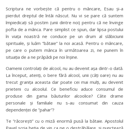
Scriptura ne vorbește că pentru o mâncare, Esau și-a
pierdut dreptul de întâi născut. Nu vi se pare că suntem
împiedicați să postim (unii dintre noi) pentru că ne învinge
pofta de a mânca. Pare simplist ce spun, dar lipsa postului
în viața noastră ne conduce pe un drum al slăbiciunii
spirituale, și luăm ”bătaie” la noi acasă. Pentru o mâncare,
pe care o putem mânca în următoarea zi, ne punem în
situația de a ne prăpădi pe noi înșine.
Oamenii controlați de alcool, nu au devenit așa dintr-o dată.
La început, atenți, o bere fără alcool, unii (câți oare) nu au
trecut granița aceasta dar poate cei mai mulți, au devenit
prieteni cu alcoolul. Ce beneficiu aduce consumul de
produse din gama băuturilor alcoolice? Câte drame
personale și familiale nu s-au consumat din cauza
dependenței de ”pahar”?
Te ”răcorești” cu o miză enormă pusă la bătaie. Apostolul
Pavel scria beția de vin ca pe o destrăbălare, și punctează