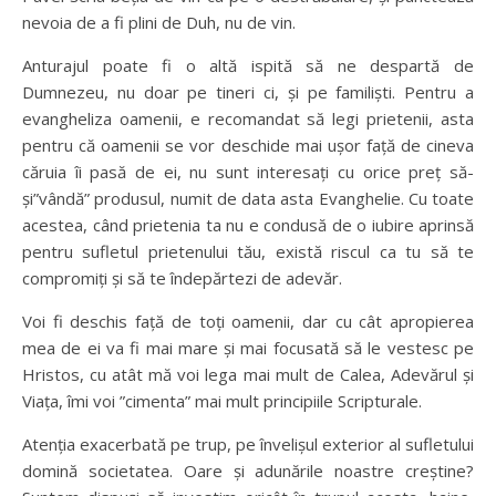
nevoia de a fi plini de Duh, nu de vin.
Anturajul poate fi o altă ispită să ne despartă de
Dumnezeu, nu doar pe tineri ci, și pe familiști. Pentru a
evangheliza oamenii, e recomandat să legi prietenii, asta
pentru că oamenii se vor deschide mai ușor față de cineva
căruia îi pasă de ei, nu sunt interesați cu orice preț să-
și”vândă” produsul, numit de data asta Evanghelie. Cu toate
acestea, când prietenia ta nu e condusă de o iubire aprinsă
pentru sufletul prietenului tău, există riscul ca tu să te
compromiți și să te îndepărtezi de adevăr.
Voi fi deschis față de toți oamenii, dar cu cât apropierea
mea de ei va fi mai mare și mai focusată să le vestesc pe
Hristos, cu atât mă voi lega mai mult de Calea, Adevărul și
Viața, îmi voi ”cimenta” mai mult principiile Scripturale.
Atenția exacerbată pe trup, pe învelișul exterior al sufletului
domină societatea. Oare și adunările noastre creștine?