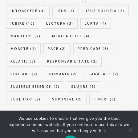
INTOARCERE
(4)
ISUS
(4)
ISUS SOLUTIA
(2)
IUBIRE
(10)
LECTURA
(3)
LUPTA
(4)
MANTUIRE
(7)
MERITA CITIT
(4)
MOARTE
(4)
PACE
(2)
PREDICARE
(3)
RELATIE
(3)
RESPONSABILITATE
(2)
RIDICARE
(2)
ROMANIA
(2)
SANATATE
(2)
SLUJBELE BISERICII
(2)
SLUJIRE
(6)
SLUJITORI
(2)
SUPUNERE
(2)
TINERI
(6)
We use cookies to ensure that we give you the best
experience on our website. If you continue to use this site we
© 2026 samuelvlad.com
will assume that you are happy with it.