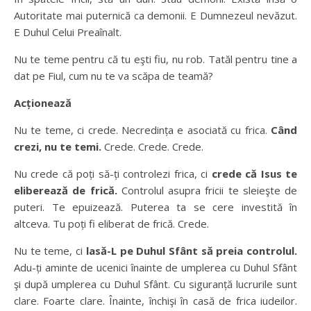
Autoritate mai puternică ca demonii. E Dumnezeul nevăzut.
E Duhul Celui Preaînalt.
Nu te teme pentru că tu eşti fiu, nu rob. Tatăl pentru tine a
dat pe Fiul, cum nu te va scăpa de teamă?
Acționează
Nu te teme, ci crede. Necredința e asociată cu frica.
Când
crezi, nu te temi.
Crede. Crede. Crede.
Nu crede că poți să-ți controlezi frica, ci
crede că Isus te
eliberează de frică.
Controlul asupra fricii te sleieşte de
puteri. Te epuizează. Puterea ta se cere investită în
altceva. Tu poți fi eliberat de frică. Crede.
Nu te teme, ci
lasă-L pe Duhul Sfânt să preia controlul.
Adu-ți aminte de ucenici înainte de umplerea cu Duhul Sfânt
şi după umplerea cu Duhul Sfânt. Cu siguranță lucrurile sunt
clare. Foarte clare. Înainte, închişi în casă de frica iudeilor.