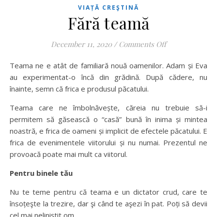
VIAȚĂ CREŞTINĂ
Fără teamă
on Fără teamă
December 11, 2020
/
Comments Off
Teama ne e atât de familiară nouă oamenilor. Adam și Eva
au experimentat-o încă din grădină. După cădere, nu
înainte, semn că frica e produsul păcatului.
Teama care ne îmbolnăvește, căreia nu trebuie să-i
permitem să găsească o “casă” bună în inima și mintea
noastră, e frica de oameni și implicit de efectele păcatului. E
frica de evenimentele viitorului și nu numai. Prezentul ne
provoacă poate mai mult ca viitorul.
Pentru binele tău
Nu te teme pentru că teama e un dictator crud, care te
însoțeşte la trezire, dar şi când te aşezi în pat. Poți să devii
cel mai neliniştit om.