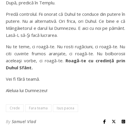
După, predică în Templu.
Predă controlul. Fii onorat că Duhul te conduce din putere în
putere. Nu ai alternativă. Ori frica, ori Duhul. Ce bine e că
Mângâietorul e darul lui Dumnezeu. E aici cu noi pe pământ.
Lasă-L să-Şi facă lucrarea.
Nu te teme, ci roagă-te. Nu rosti rugăciuni, ci roagă-te. Nu
citi cuvinte frumos aranjate, ci roagă-te. Nu bolborosii
aceleaşi vorbe, ci roagă-te.
Roagă-te cu credință prin
Duhul Sfânt.
Vei fi fără teamă.
Aleluia lui Dumnezeu!
Crede
Fara teama
Isus pacea
By
Samuel Vlad