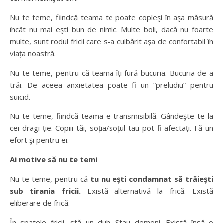
Nu te teme, fiindcă teama te poate copleşi în aşa măsură
încât nu mai eşti bun de nimic. Multe boli, dacă nu foarte
multe, sunt rodul fricii care s-a cuibărit aşa de confortabil în
viața noastră.
Nu te teme, pentru că teama îți fură bucuria. Bucuria de a
trăi. De aceea anxietatea poate fi un “preludiu” pentru
suicid.
Nu te teme, fiindcă teama e transmisibilă. Gândeşte-te la
cei dragi ție. Copiii tăi, soția/soțul tau pot fi afectați. Fă un
efort şi pentru ei.
Ai motive să nu te temi
Nu te teme, pentru că
tu nu eşti condamnat să trăieşti
sub tirania fricii.
Există alternativă la frică. Există
eliberare de frică.
În spatele fricii, stă un duh. Stau demoni. Există însă o