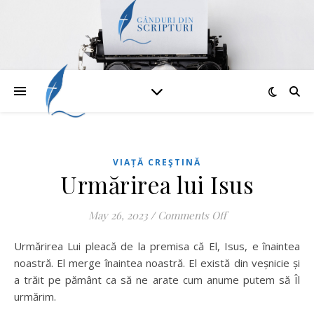
VIAȚĂ CREŞTINĂ
Urmărirea lui Isus
on Urmărirea lui I
May 26, 2023
/
Comments Off
Urmărirea Lui pleacă de la premisa că El, Isus, e înaintea
noastră. El merge înaintea noastră. El există din veșnicie și
a trăit pe pământ ca să ne arate cum anume putem să Îl
urmărim.