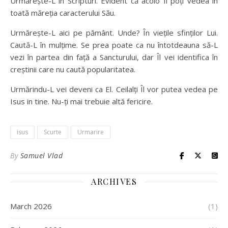
Urmărește-L în Scripturi. Evident că acolo Îl poți vedea în
toată măreția caracterului Său.
Urmărește-L aici pe pământ. Unde? În viețile sfinților Lui.
Caută-L în mulțime. Se prea poate ca nu întotdeauna să-L
vezi în partea din față a Sancturului, dar Îl vei identifica în
creștinii care nu caută popularitatea.
Urmărindu-L vei deveni ca El. Ceilalți Îl vor putea vedea pe
Isus in tine. Nu-ți mai trebuie altă fericire.
isus
Scurte
Urmarire
By
Samuel Vlad
ARCHIVES
March 2026
(1)