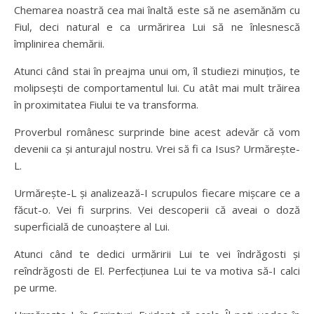
Chemarea noastră cea mai înaltă este să ne asemănăm cu
Fiul, deci natural e ca urmărirea Lui să ne înlesnescă
împlinirea chemării.
Atunci când stai în preajma unui om, îl studiezi minuțios, te
molipsești de comportamentul lui. Cu atât mai mult trăirea
în proximitatea Fiului te va transforma.
Proverbul românesc surprinde bine acest adevăr că vom
devenii ca și anturajul nostru. Vrei să fi ca Isus? Urmărește-
L.
Urmărește-L și analizează-I scrupulos fiecare mișcare ce a
făcut-o. Vei fi surprins. Vei descoperii că aveai o doză
superficială de cunoaștere al Lui.
Atunci când te dedici urmăririi Lui te vei îndrăgosti și
reîndrăgosti de El. Perfecțiunea Lui te va motiva să-I calci
pe urme.