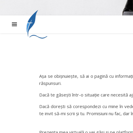
Așa se obișnuiește, să ai o pagină cu informaț
răspunsuri.
Dacă te găsești într-o situație care necesită aj
Dacă dorești să corespondezi cu mine în ved
te invit să-mi scrii și tu. Promisiuni nu fac, da
Prezența mea virtuală o vei găsi și pe platfor