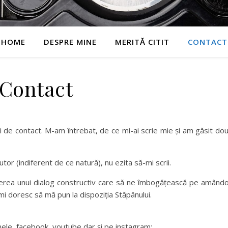
HOME
DESPRE MINE
MERITĂ CITIT
CONTACT
Contact
ii de contact. M-am întrebat, de ce mi-ai scrie mie și am găsit do
utor (indiferent de ce natură), nu ezita să-mi scrii.
erea unui dialog constructiv care să ne îmbogățească pe amândo
r îmi doresc să mă pun la dispoziția Stăpânului.
mele, facebook, youtube dar și pe instagram: