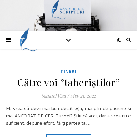
TINERI
Către voi ”taberiștilor”
Samuel Vlad
/
May 25, 2022
EL vrea să devii mai bun decât ești, mai plin de pasiune și
mai ANCORAT DE CER. Tu vrei? Știu că vrei, dar a vrea nu e
suficient, depune efort, fă-ți partea ta,…