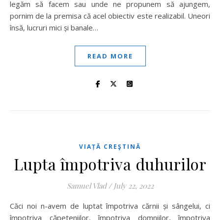
legăm să facem sau unde ne propunem să ajungem,
pornim de la premisa că acel obiectiv este realizabil. Uneori
însă, lucruri mici și banale…
READ MORE
VIAȚĂ CREŞTINĂ
Lupta împotriva duhurilor
Samuel Vlad
/
July 22, 2022
Căci noi n-avem de luptat împotriva cărnii și sângelui, ci
împotriva căpeteniilor, împotriva domniilor, împotriva