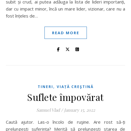
subit și crud, ai putea adăuga la lista de lideri importanți,
dar cu impact minor, încă un mare lider, vizionar, care nu a
fost înțeles de…
READ MORE
,
TINERI
VIAȚĂ CREŞTINĂ
Suflete împovărat
Samuel Vlad
/
January 15, 2022
Caută ajutor. Las-o încolo de ruşine. Are rost să-ți
prelungeşti suferința? Merită să prelungeşti starea de