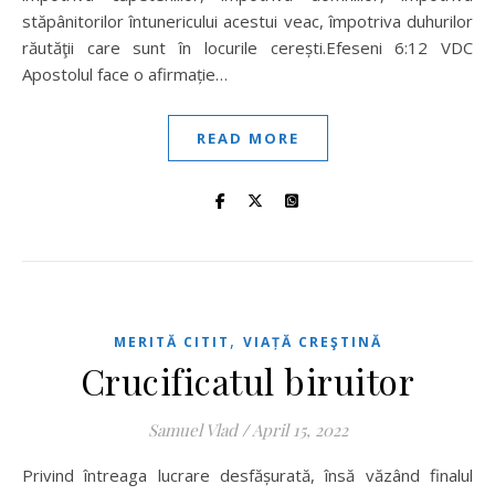
stăpânitorilor întunericului acestui veac, împotriva duhurilor
răutăţii care sunt în locurile cerești.Efeseni 6:12 VDC
Apostolul face o afirmație…
READ MORE
,
MERITĂ CITIT
VIAȚĂ CREŞTINĂ
Crucificatul biruitor
Samuel Vlad
/
April 15, 2022
Privind întreaga lucrare desfășurată, însă văzând finalul