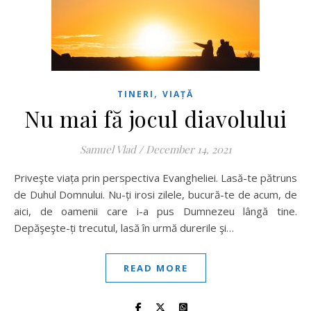
,
TINERI
VIAȚĂ
Nu mai fă jocul diavolului
Samuel Vlad
/
December 14, 2021
Priveşte viața prin perspectiva Evangheliei. Lasă-te pătruns
de Duhul Domnului. Nu-ți irosi zilele, bucură-te de acum, de
aici, de oamenii care i-a pus Dumnezeu lângă tine.
Depăşeşte-ți trecutul, lasă în urmă durerile şi…
READ MORE