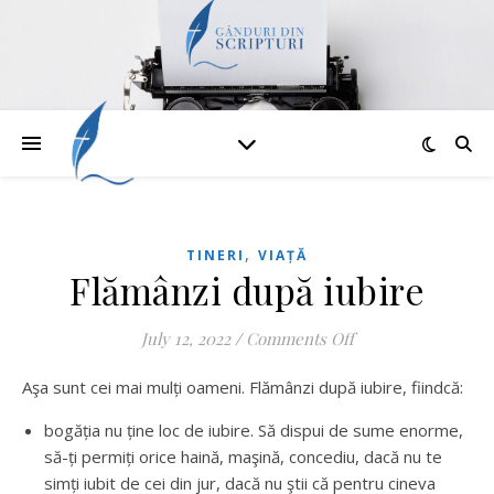
,
TINERI
VIAȚĂ
Flămânzi după iubire
on Flămânzi după i
July 12, 2022
/
Comments Off
Aşa sunt cei mai mulți oameni. Flămânzi după iubire, fiindcă:
bogăția nu ține loc de iubire. Să dispui de sume enorme,
să-ți permiți orice haină, maşină, concediu, dacă nu te
simți iubit de cei din jur, dacă nu ştii că pentru cineva