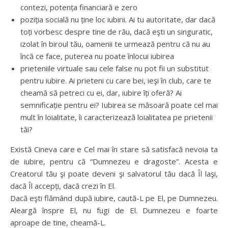
contezi, potența financiară e zero
poziția socială nu ține loc iubirii. Ai tu autoritate, dar dacă
toți vorbesc despre tine de rău, dacă eşti un singuratic,
izolat în biroul tău, oamenii te urmează pentru că nu au
încă ce face, puterea nu poate înlocui iubirea
prieteniile virtuale sau cele false nu pot fii un substitut
pentru iubire. Ai prieteni cu care bei, ieşi în club, care te
cheamă să petreci cu ei, dar, iubire îți oferă? Ai
semnificație pentru ei? Iubirea se măsoară poate cel mai
mult în loialitate, îi caracterizează loialitatea pe prietenii
tăi?
Există Cineva care e Cel mai în stare să satisfacă nevoia ta
de iubire, pentru că “Dumnezeu e dragoste”. Acesta e
Creatorul tău şi poate deveni şi salvatorul tău dacă Îl laşi,
dacă Îl accepți, dacă crezi în El.
Dacă eşti flămând după iubire, caută-L pe El, pe Dumnezeu.
Aleargă înspre El, nu fugi de El. Dumnezeu e foarte
aproape de tine, cheamă-L.