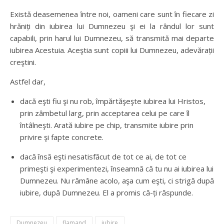
Există deasemenea între noi, oameni care sunt în fiecare zi
hrăniți din iubirea lui Dumnezeu şi ei la rândul lor sunt
capabili, prin harul lui Dumnezeu, să transmită mai departe
iubirea Acestuia. Aceştia sunt copiii lui Dumnezeu, adevărații
creştini.
Astfel dar,
dacă eşti fiu şi nu rob, împărtăşeşte iubirea lui Hristos,
prin zâmbetul larg, prin acceptarea celui pe care îl
întâlneşti. Arată iubire pe chip, transmite iubire prin
privire şi fapte concrete.
dacă însă eşti nesatisfăcut de tot ce ai, de tot ce
primeşti şi experimentezi, înseamnă că tu nu ai iubirea lui
Dumnezeu. Nu rămâne acolo, aşa cum eşti, ci strigă după
iubire, după Dumnezeu. El a promis că-ți răspunde.
Dumnezeu
flamand
iubire