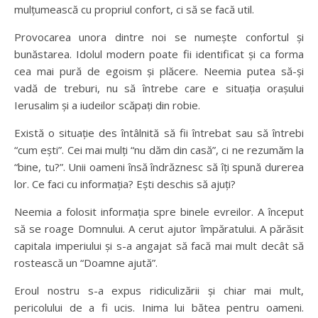
mulțumească cu propriul confort, ci să se facă util.
Provocarea unora dintre noi se numește confortul și
bunăstarea. Idolul modern poate fii identificat și ca forma
cea mai pură de egoism și plăcere. Neemia putea să-și
vadă de treburi, nu să întrebe care e situația orașului
Ierusalim și a iudeilor scăpați din robie.
Există o situație des întâlnită să fii întrebat sau să întrebi
“cum ești”. Cei mai mulți “nu dăm din casă”, ci ne rezumăm la
“bine, tu?”. Unii oameni însă îndrăznesc să îți spună durerea
lor. Ce faci cu informația? Ești deschis să ajuți?
Neemia a folosit informația spre binele evreilor. A început
să se roage Domnului. A cerut ajutor împăratului. A părăsit
capitala imperiului și s-a angajat să facă mai mult decât să
rostească un “Doamne ajută”.
Eroul nostru s-a expus ridiculizării și chiar mai mult,
pericolului de a fi ucis. Inima lui bătea pentru oameni.