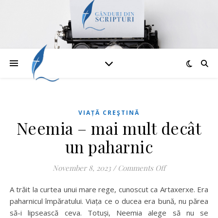
VIAȚĂ CREŞTINĂ
Neemia – mai mult decât
un paharnic
on Neemia – mai
November 8, 2023
/
Comments Off
A trăit la curtea unui mare rege, cunoscut ca Artaxerxe. Era
paharnicul împăratului. Viața ce o ducea era bună, nu părea
să-i lipsească ceva. Totuși, Neemia alege să nu se