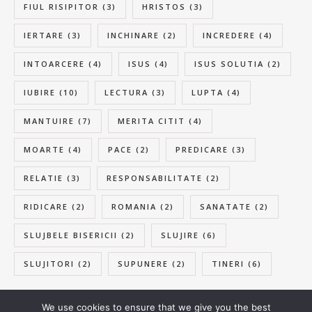
FIUL RISIPITOR
(3)
HRISTOS
(3)
IERTARE
(3)
INCHINARE
(2)
INCREDERE
(4)
INTOARCERE
(4)
ISUS
(4)
ISUS SOLUTIA
(2)
IUBIRE
(10)
LECTURA
(3)
LUPTA
(4)
MANTUIRE
(7)
MERITA CITIT
(4)
MOARTE
(4)
PACE
(2)
PREDICARE
(3)
RELATIE
(3)
RESPONSABILITATE
(2)
RIDICARE
(2)
ROMANIA
(2)
SANATATE
(2)
SLUJBELE BISERICII
(2)
SLUJIRE
(6)
SLUJITORI
(2)
SUPUNERE
(2)
TINERI
(6)
We use cookies to ensure that we give you the best