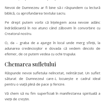
Nevoii de Dumnezeu ar fi bine să-i răspundem cu lectură
biblică, cu aprofundarea textului sacru.
Pe drept putem vorbi că înțelegem acea nevoie adânc
îndrădăciantă în noi atunci când zăbovim în convorbire cu
Creatorul nostru.
O, da – graba de a ajunge în locul unde merg sfinții, la
adunarea credincioșilor e dovada că vedem dincolo de
efemer, de ce putem vedea cu ochii trupului.
Chemarea sufletului
Răspunde nevoii sufletului neîncetat, neîntârziat. Un suflet
săturat de Dumnezeul care-L locuiește e cadrul ideal
pentru o viață plină de pace și fericire.
Vă chem să nu fim superficiali în manifestarea spirituală a
vieții de creștin.