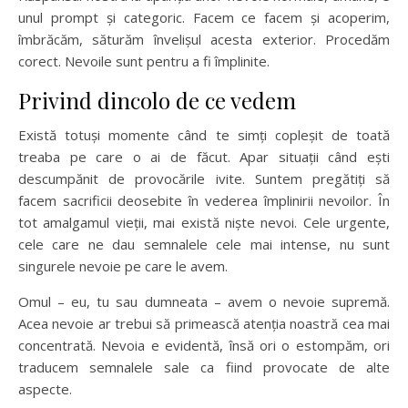
unul prompt și categoric. Facem ce facem și acoperim,
îmbrăcăm, săturăm învelișul acesta exterior. Procedăm
corect. Nevoile sunt pentru a fi împlinite.
Privind dincolo de ce vedem
Există totuși momente când te simți copleșit de toată
treaba pe care o ai de făcut. Apar situații când ești
descumpănit de provocările ivite. Suntem pregătiți să
facem sacrificii deosebite în vederea împlinirii nevoilor. În
tot amalgamul vieții, mai există niște nevoi. Cele urgente,
cele care ne dau semnalele cele mai intense, nu sunt
singurele nevoie pe care le avem.
Omul – eu, tu sau dumneata – avem o nevoie supremă.
Acea nevoie ar trebui să primească atenția noastră cea mai
concentrată. Nevoia e evidentă, însă ori o estompăm, ori
traducem semnalele sale ca fiind provocate de alte
aspecte.