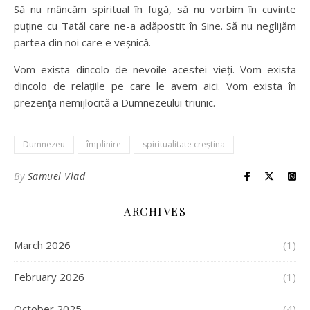
Să nu mâncăm spiritual în fugă, să nu vorbim în cuvinte
puține cu Tatăl care ne-a adăpostit în Sine. Să nu neglijăm
partea din noi care e veșnică.
Vom exista dincolo de nevoile acestei vieți. Vom exista
dincolo de relațiile pe care le avem aici. Vom exista în
prezența nemijlocită a Dumnezeului triunic.
Dumnezeu
împlinire
spiritualitate creștina
By
Samuel Vlad
ARCHIVES
March 2026
(1)
February 2026
(1)
October 2025
(4)