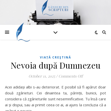
VIAȚĂ CREŞTINĂ
Nevoia după Dumnezeu
on Nevoia după
October 11, 2025
/
Comments Off
Acei adidași albi s-au deteriorat. E posibil să fi apărut doar
două zgârieturi. Cei dinaintea ta, părinții, bunicii, pot
considera că zgârieturile sunt nesemnificative. Tu însă care
ai și dispui, sau ai primit ceea ce ai, ai ajuns la concluzia că a
apărut o nevoie.