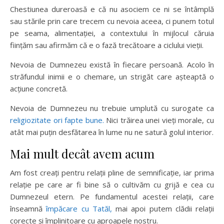
Chestiunea dureroasă e că nu asociem ce ni se întâmplă
sau stările prin care trecem cu nevoia aceea, ci punem totul
pe seama, alimentației, a contextului în mijlocul căruia
ființăm sau afirmăm că e o fază trecătoare a ciclului vieții.
Nevoia de Dumnezeu există în fiecare persoană. Acolo în
străfundul inimii e o chemare, un strigăt care așteaptă o
acțiune concretă.
Nevoia de Dumnezeu nu trebuie umplută cu surogate ca
religiozitate ori fapte bune.
Nici trăirea unei vieți morale, cu
atât mai puțin desfătarea în lume nu ne satură golul interior.
Mai mult decât avem acum
Am fost creați pentru relații pline de semnificație, iar prima
relație pe care ar fi bine să o cultivăm cu grijă e cea cu
Dumnezeul etern. Pe fundamentul acestei relații, care
înseamnă
împăcare cu Tatăl,
mai apoi putem clădii relații
corecte și împlinitoare cu aproapele nostru.