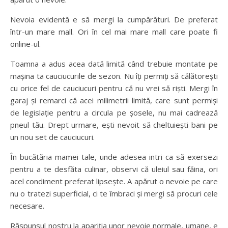
Nevoia evidentă e să mergi la cumpărături. De preferat
într-un mare mall. Ori în cel mai mare mall care poate fi
online-ul.
Toamna a adus acea dată limită când trebuie montate pe
mașina ta cauciucurile de sezon. Nu îți permiți să călătorești
cu orice fel de cauciucuri pentru că nu vrei să riști. Mergi în
garaj și remarci că acei milimetrii limită, care sunt permiși
de legislație pentru a circula pe șosele, nu mai cadrează
pneul tău. Drept urmare, ești nevoit să cheltuiești bani pe
un nou set de cauciucuri.
În bucătăria mamei tale, unde adesea intri ca să exersezi
pentru a te desfăta culinar, observi că uleiul sau făina, ori
acel condiment preferat lipsește. A apărut o nevoie pe care
nu o tratezi superficial, ci te îmbraci și mergi să procuri cele
necesare.
Răspunsul nostru la apariția unor nevoie normale, umane, e