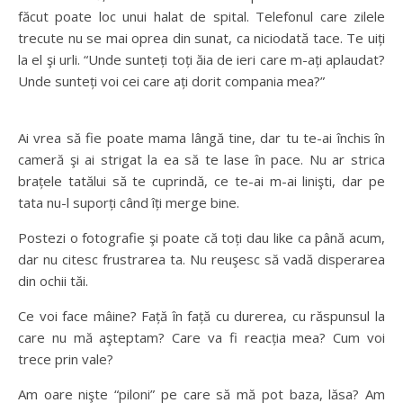
făcut poate loc unui halat de spital. Telefonul care zilele
trecute nu se mai oprea din sunat, ca niciodată tace. Te uiți
la el şi urli. “Unde sunteți toți ăia de ieri care m-ați aplaudat?
Unde sunteți voi cei care ați dorit compania mea?”
Ai vrea să fie poate mama lângă tine, dar tu te-ai închis în
cameră şi ai strigat la ea să te lase în pace. Nu ar strica
brațele tatălui să te cuprindă, ce te-ai m-ai linişti, dar pe
tata nu-l suporți când îți merge bine.
Postezi o fotografie şi poate că toți dau like ca până acum,
dar nu citesc frustrarea ta. Nu reuşesc să vadă disperarea
din ochii tăi.
Ce voi face mâine? Față în față cu durerea, cu răspunsul la
care nu mă aşteptam? Care va fi reacția mea? Cum voi
trece prin vale?
Am oare nişte “piloni” pe care să mă pot baza, lăsa? Am