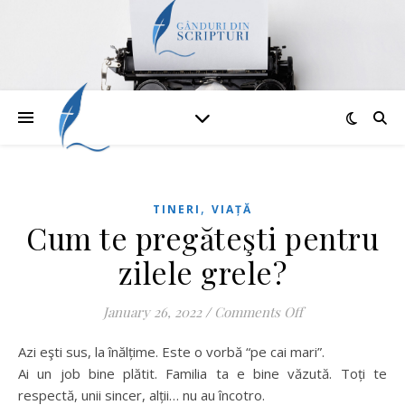
,
TINERI
VIAȚĂ
Cum te pregăteşti pentru
zilele grele?
on Cum te pregăt
January 26, 2022
/
Comments Off
Azi eşti sus, la înălțime. Este o vorbă “pe cai mari”.
Ai un job bine plătit. Familia ta e bine văzută. Toți te
respectă, unii sincer, alții… nu au încotro.