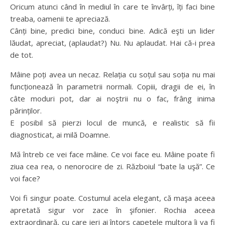
Oricum atunci când în mediul în care te învârți, îți faci bine
treaba, oamenii te apreciază.
Cânți bine, predici bine, conduci bine. Adică eşti un lider
lăudat, apreciat, (aplaudat?) Nu. Nu aplaudat. Hai că-i prea
de tot.
Mâine poți avea un necaz. Relația cu soțul sau soția nu mai
funcționează în parametrii normali. Copiii, dragii de ei, în
câte moduri pot, dar ai noştrii nu o fac, frâng inima
părinților.
E posibil să pierzi locul de muncă, e realistic să fii
diagnosticat, ai milă Doamne.
Mă întreb ce vei face mâine. Ce voi face eu. Mâine poate fi
ziua cea rea, o nenorocire de zi. Războiul “bate la uşă”. Ce
voi face?
Voi fi singur poate. Costumul acela elegant, că maşa aceea
apretată sigur vor zace în şifonier. Rochia aceea
extraordinară, cu care ieri ai întors capetele multora îi va fi