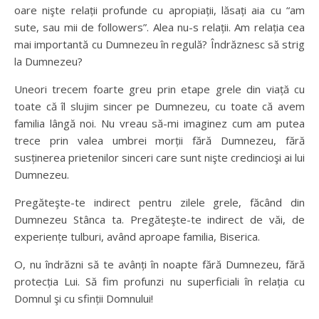
oare nişte relații profunde cu apropiații, lăsați aia cu “am
sute, sau mii de followers”. Alea nu-s relații. Am relația cea
mai importantă cu Dumnezeu în regulă? Îndrăznesc să strig
la Dumnezeu?
Uneori trecem foarte greu prin etape grele din viață cu
toate că îl slujim sincer pe Dumnezeu, cu toate că avem
familia lângă noi. Nu vreau să-mi imaginez cum am putea
trece prin valea umbrei morții fără Dumnezeu, fără
susținerea prietenilor sinceri care sunt nişte credincioşi ai lui
Dumnezeu.
Pregăteşte-te indirect pentru zilele grele, făcând din
Dumnezeu Stânca ta. Pregăteşte-te indirect de văi, de
experiențe tulburi, având aproape familia, Biserica.
O, nu îndrăzni să te avânți în noapte fără Dumnezeu, fără
protecția Lui. Să fim profunzi nu superficiali în relația cu
Domnul şi cu sfinții Domnului!