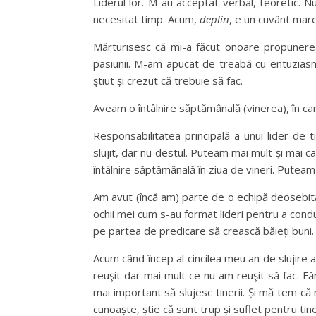
Liderul lor. M-au acceptat verbal, teoretic. 
necesitat timp. Acum,
deplin
, e un cuvânt mare
Mărturisesc că mi-a făcut onoare propunerea d
pasiunii. M-am apucat de treabă cu entuzias
ştiut și crezut că trebuie să fac.
Aveam o întâlnire săptămânală (vinerea), în ca
Responsabilitatea principală a unui lider de t
slujit, dar nu destul. Puteam mai mult şi mai c
întâlnire săptămânală în ziua de vineri. Putea
Am avut (încă am) parte de o echipă deosebită 
ochii mei cum s-au format lideri pentru a conduc
pe partea de predicare să crească băieți buni.
Acum când încep al cincilea meu an de slujire 
reuşit dar mai mult ce nu am reuşit să fac. Fă
mai important să slujesc tinerii. Și mă tem că
cunoaște, știe că sunt trup și suflet pentru tine