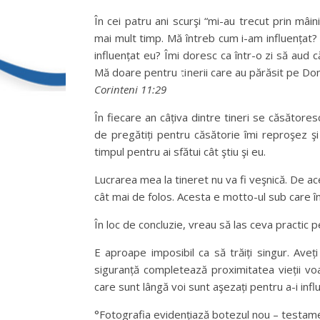
În cei patru ani scurşi “mi-au trecut prin mâin
mai mult timp. Mă întreb cum i-am influențat? C
influențat eu? Îmi doresc ca într-o zi să aud 
Mă doare pentru tinerii care au părăsit pe Dom
Corinteni 11:29
În fiecare an câțiva dintre tineri se căsătore
de pregătiți pentru căsătorie îmi reproşez şi
timpul pentru ai sfătui cât ştiu şi eu.
Lucrarea mea la tineret nu va fi veşnică. De ac
cât mai de folos. Acesta e motto-ul sub care î
În loc de concluzie, vreau să las ceva practic pe
E aproape imposibil ca să trăiți singur. Aveți p
siguranță completează proximitatea vieții voast
care sunt lângă voi sunt aşezați pentru a-i influ
°Fotografia evidențiază botezul nou – testam