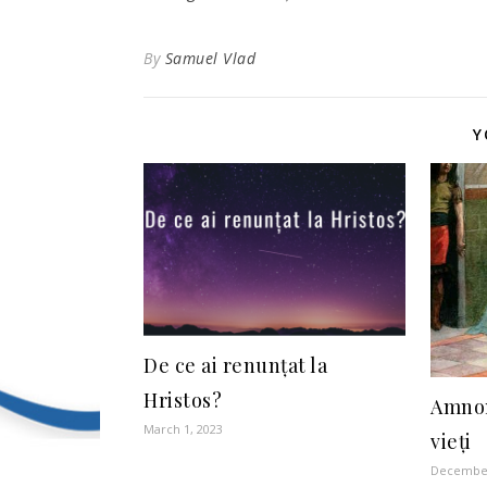
By
Samuel Vlad
Y
De ce ai renunțat la
Hristos?
Amnon
March 1, 2023
vieți
December