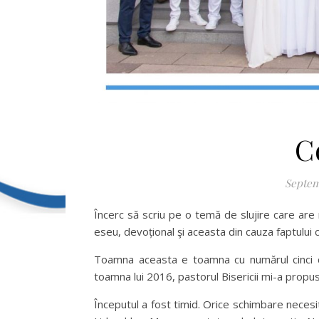
C
Septem
Încerc să scriu pe o temă de slujire care are r
eseu, devoțional şi aceasta din cauza faptului c
Toamna aceasta e toamna cu numărul cinci de
toamna lui 2016, pastorul Bisericii mi-a propus s
Începutul a fost timid. Orice schimbare necesit