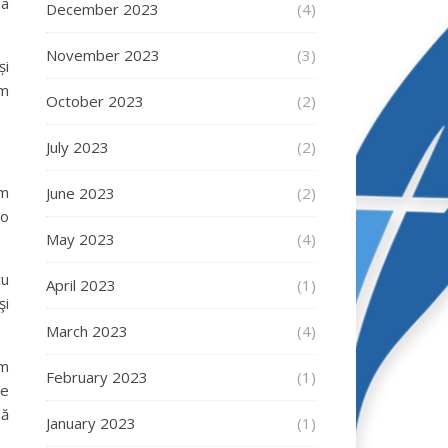
 a
December 2023
(4)
November 2023
(3)
și
am
October 2023
(2)
July 2023
(2)
Am
June 2023
(2)
 o
May 2023
(4)
cu
April 2023
(1)
şi
March 2023
(4)
am
February 2023
(1)
 e
mă
January 2023
(1)