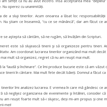
Nu am simțit că nu au avut încotro. Însă acceptarea mea “deplină”
. Nu operez cu unanimități.
e a sluji tinerilor. Acum onoarea a lăsat loc responsabilității 
m. Nu ştiam ce înseamnă, “cu ce se mânâncă”, dar am făcut ce 
re se aştepta să cântăm, să ne rugăm, să învățăm din Scripturi..
ineret este să slujească tinerii şi să organizeze pentru tineri. 
alitativ. Am coordonat lucrarea tinerilor organizând mai mult decât
m mai mult să organizez, regret că nu am reuşit mai mult.
la “laudă și închinare”. Ce îmi produce bucurie este că am văzut 
e tinerii în cântare. Mai mult fete decât băieți. Domnul a făcut ca 
a tinerilor îmi analizez lucrarea. E vremea în care mă gândesc ce 
ră să neglijez organizarea de evenimente şi întâlniri, consider că
 nu am reușit foarte mult să-i slujesc, deși mi-am propus și cine 
rii mei!