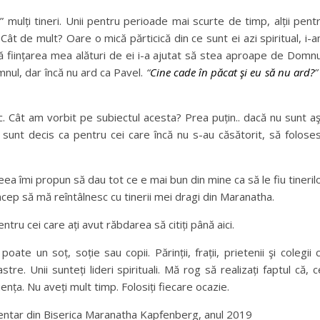
i” mulți tineri. Unii pentru perioade mai scurte de timp, alții pent
ât de mult? Oare o mică părticică din ce sunt ei azi spiritual, i-
că ființarea mea alături de ei i-a ajutat să stea aproape de Domnu
nul, dar încă nu ard ca Pavel.
“
Cine cade în păcat şi eu să nu ard?
”
sc. Cât am vorbit pe subiectul acesta? Prea puțin.. dacă nu sunt a
 sunt decis ca pentru cei care încă nu s-au căsătorit, să folose
eea îmi propun să dau tot ce e mai bun din mine ca să le fiu tineril
ncep să mă reîntâlnesc cu tinerii mei dragi din Maranatha.
ntru cei care ați avut răbdarea să citiți până aici.
oate un soț, soție sau copii. Părinții, frații, prietenii şi colegii 
re. Unii sunteți lideri spirituali. Mă rog să realizați faptul că, c
ența. Nu aveți mult timp. Folosiți fiecare ocazie.
entar din Biserica Maranatha Kapfenberg, anul 2019