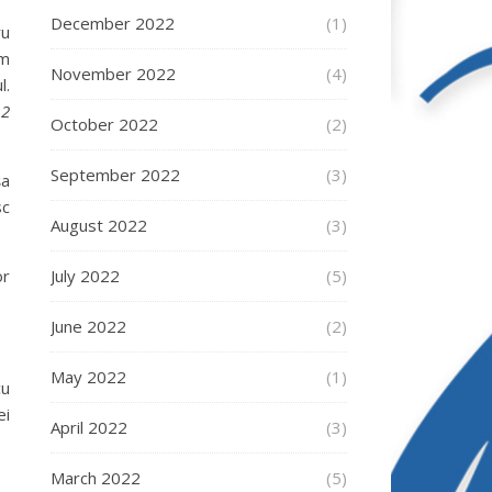
December 2022
(1)
ru
am
November 2022
(4)
l.
 2
October 2022
(2)
September 2022
(3)
şa
sc
August 2022
(3)
July 2022
(5)
or
June 2022
(2)
May 2022
(1)
cu
ei
April 2022
(3)
March 2022
(5)