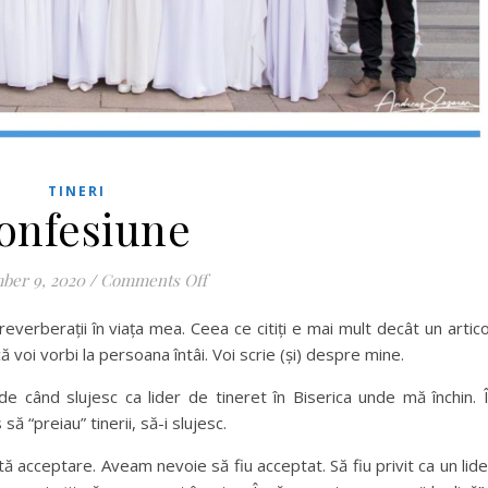
TINERI
onfesiune
on Confesiune
ber 9, 2020
/
Comments Off
everberații în viața mea. Ceea ce citiți e mai mult decât un artico
ă voi vorbi la persoana întâi. Voi scrie (și) despre mine.
 când slujesc ca lider de tineret în Biserica unde mă închin. 
ă “preiau” tinerii, să-i slujesc.
ă acceptare. Aveam nevoie să fiu acceptat. Să fiu privit ca un lide